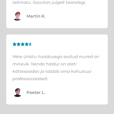
laitmatu. Soovitan julgelt teistelegi.
d
5
Martin K.
o
u
t
o
R





f
a
5
Meie ühistu hooldusega seotud mured on
t
minevik. Nende haldur on alati
e
kättesaadav ja täidab oma kohustusi
d
professionaalselt.
4
.
Peeter L.
5
o
u