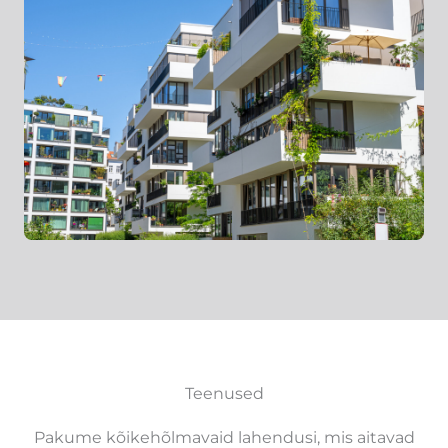
Teenused
Pakume kõikehõlmavaid lahendusi, mis aitavad