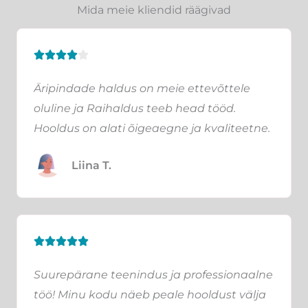
Mida meie kliendid räägivad
R





a
Äripindade haldus on meie ettevõttele
t
oluline ja Raihaldus teeb head tööd.
e
Hooldus on alati õigeaegne ja kvaliteetne.
d
4
Liina T.
o
u
t
o
R





f
a
5
Suurepärane teenindus ja professionaalne
t
töö! Minu kodu näeb peale hooldust välja
e