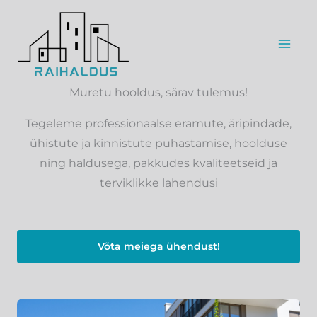
Skip
to
content
Muretu hooldus, särav tulemus!
Tegeleme professionaalse eramute, äripindade,
ühistute ja kinnistute puhastamise, hoolduse
ning haldusega, pakkudes kvaliteetseid ja
terviklikke lahendusi
Võta meiega ühendust!