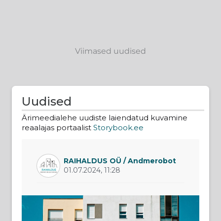
t
o
f
5
Viimased uudised